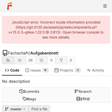
JavaScript error: Incorrect locale information provided
(https://git.d120.de/assets/js/webcomponents.js?
v=15.0.3~gitea-1.22.0 @ 2:813). Open browser console to
see more details.
Fachschaft
/
Aufgabenbrett
36
0
0
Code
Issues
Projects
Activity
9
2
No description
2
commits
1
branch
0
tags
27
KiB
Find a file
master